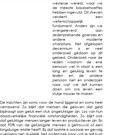
westerse wereld, waar we
de meeste basisbehoeftes
hebben ingevuld. Dit streven
verdient een
wetenschappelijk
fundament. Anders zijn we
overgeleverd aan
zedenprekende goeroes en
andere moderne
charlatans. Het afgelopen
decennium is er veel
onderzoek gedaan op dit
gebied. Onderzoek naar de
reden waarom de ene
persoon wel in staat is een
lang en gelukkig leven te
leiden en de andere
persoon niet en onderzoek
naar wat we zelf kunnen
doen om ons leven een
stukje mooier te maken.
De inzichten zijn soms voor de hand liggend en soms heel
verrassend. Zo blijkt dat mensen die geloven dat geld
bijdraagt aan geluk een stuk ongelukkiger zijn. Los van hun
daadwerkelijke financiële omstandigheden. Zo blijkt ook
dat gelukkige mensen langer leven en productiever zijn. En
dat 90% van de gelukkigste mensen is getrouwd of een
langdurige relatie heeft. Bij dat laatste is oorzaak en gevolg
overigens niet duidelijk. Het onderzoek naar wat je zelf kunt