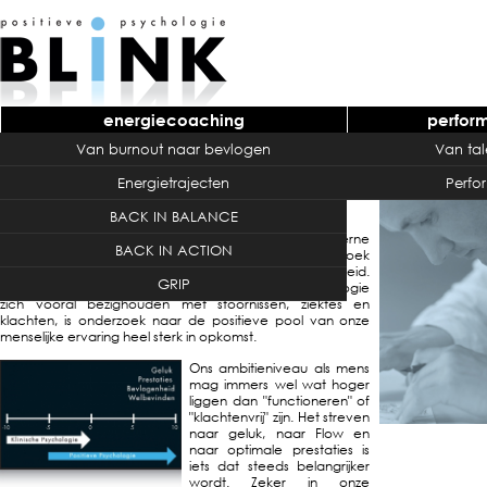
energiecoaching
perfor
Van burnout naar bevlogen
Van tal
home
over BLINK
positieve
BLIN
psychologie
Home
›
positieve psychologie
› positieve psychologie
Energietrajecten
Perfo
Positieve psychologie
BACK IN BALANCE
De positieve psychologie is een stroming in de moderne
BACK IN ACTION
psychologie die zich met name bezighoudt met onderzoek
naar geluk, prestaties, welbevinden en bevlogenheid.
GRIP
Waar de traditionele en met name klinische psychologie
zich vooral bezighouden met stoornissen, ziektes en
klachten, is onderzoek naar de positieve pool van onze
menselijke ervaring heel sterk in opkomst.
Ons ambitieniveau als mens
mag immers wel wat hoger
liggen dan "functioneren" of
"klachtenvrij" zijn. Het streven
naar geluk, naar Flow en
naar optimale prestaties is
iets dat steeds belangrijker
wordt. Zeker in onze