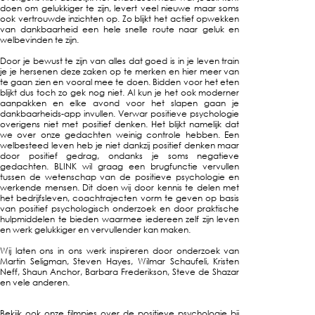
doen om gelukkiger te zijn, levert veel nieuwe maar soms
ook vertrouwde inzichten op. Zo blijkt het actief opwekken
van dankbaarheid een hele snelle route naar geluk en
welbevinden te zijn.
Door je bewust te zijn van alles dat goed is in je leven train
je je hersenen deze zaken op te merken en hier meer van
te gaan zien en vooral mee te doen. Bidden voor het eten
blijkt dus toch zo gek nog niet. Al kun je het ook moderner
aanpakken en elke avond voor het slapen gaan je
dankbaarheids-app invullen. Verwar positieve psychologie
overigens niet met positief denken. Het blijkt namelijk dat
we over onze gedachten weinig controle hebben. Een
welbesteed leven heb je niet dankzij positief denken maar
door positief gedrag, ondanks je soms negatieve
gedachten. BLINK wil graag een brugfunctie vervullen
tussen de wetenschap van de positieve psychologie en
werkende mensen. Dit doen wij door kennis te delen met
het bedrijfsleven, coachtrajecten vorm te geven op basis
van positief psychologisch onderzoek en door praktische
hulpmiddelen te bieden waarmee iedereen zelf zijn leven
en werk gelukkiger en vervullender kan maken.
Wij laten ons in ons werk inspireren door onderzoek van
Martin Seligman, Steven Hayes, Wilmar Schaufeli, Kristen
Neff, Shaun Anchor, Barbara Frederikson, Steve de Shazar
en vele anderen.
Bekijk ook onze filmpjes over de positieve psychologie bij