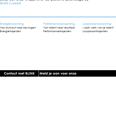
BLINK in beeld
Energiecoaching
Performancecoaching
Loopbaancoaching
Van burnout naar bevlogen
Van talent naar resultaat
Maak werk van je talent
Energietrajecten
Performancetrajecten
Loopbaantrajecten
Contact met BLINK
Meld je aan voor onze
nieuwsbrief
Stuur een BLINK kaart